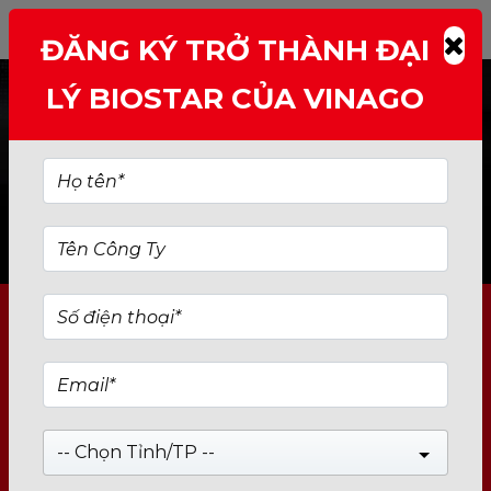
ĐĂNG KÝ TRỞ THÀNH ĐẠI
LÝ BIOSTAR CỦA VINAGO
DANH MỤC SẢN PHẨM
-- Chọn Tỉnh/TP --