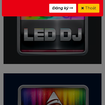
Đăng ký
Thoát