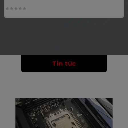
0
trên
5
Tin tức