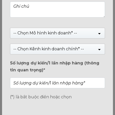
31/12/2025
MSI thêm ép xung BCLK tự động cho X870 MAX, tăng tối
đa 15% hiệu năng Ryzen 7 9800X3D
MSI ra mắt tính năng ép xung tự động “one-click” trên bo
-- Chọn Mô hình kinh doanh* --
mạch chủ B850 và X870 MAX, can thiệp BCLK, PBO và
RAM, hứa hẹn cải thiện hiệu năng đáng kể cho Ryzen 7
9800X3D.
-- Chọn Kênh kinh doanh chính* --
Số lượng dự kiến/1 lần nhập hàng (thông
tin quan trọng)*
(*) là bắt buộc điền hoặc chọn