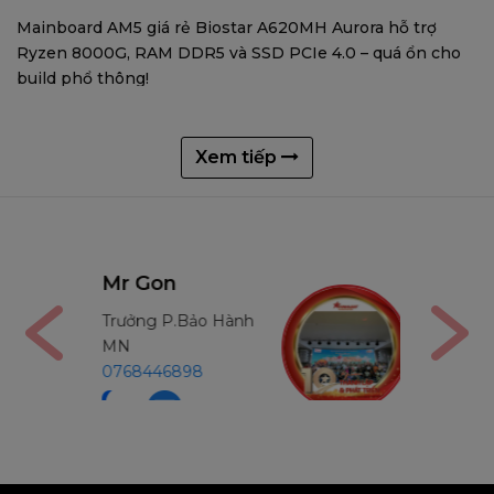
Mainboard AM5 giá rẻ Biostar A620MH Aurora hỗ trợ
Ryzen 8000G, RAM DDR5 và SSD PCIe 4.0 – quá ổn cho
build phổ thông!
Xem tiếp
Mr Thường
Bảo Hành
Trưởng P.Bảo Hành
MB
98
0971234540