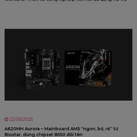
JetPack 6.2 và Super Mode, tối ưu cho AI biên trong sản
xuất, bán lẻ, giao thông và nông nghiệp.
22/05/2025
A620MH Aurora – Mainboard AM5 “ngon, bổ, rẻ” từ
Biostar, dùng chipset B550 đổi tên