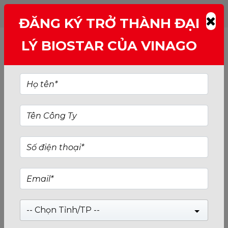
ĐĂNG KÝ TRỞ THÀNH ĐẠI
TIN TỨC
LÝ BIOSTAR CỦA VINAGO
-- Chọn Tỉnh/TP --