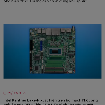
phổ biến 2025. Hướng dẫn chọn đúng khi lắp PC.
29/08/2025
Intel Panther Lake-H xuất hiện trên bo mạch ITX công
nghiệp của DFI – Chip 25W tiến trình 18A sắp ra mắt