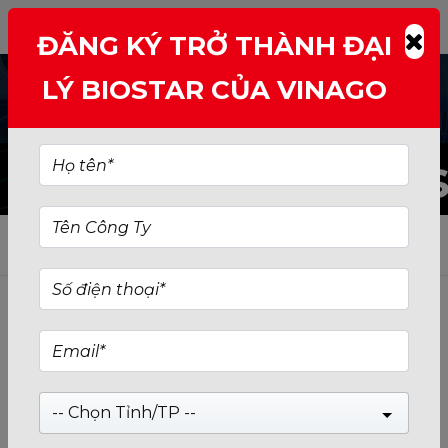
ĐĂNG KÝ TRỞ THÀNH ĐẠI
LÝ BIOSTAR CỦA VINAGO
Keyboard/Mou
Nga
Mr Gon
án
Trưởng P.Bảo Hành
91210
MN
-- Chọn Tỉnh/TP --
0768446898