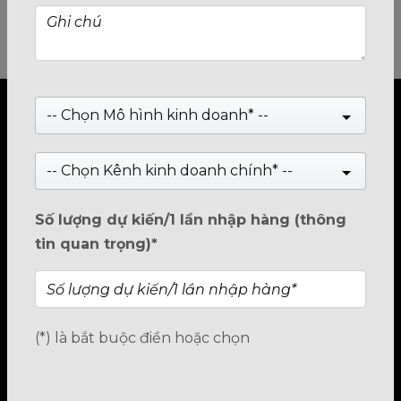
-- Chọn Mô hình kinh doanh* --
-- Chọn Kênh kinh doanh chính* --
TRUNG TÂM PP & BH BIOSTAR VIỆT
NAM
Số lượng dự kiến/1 lần nhập hàng (thông
tin quan trọng)*
Hà Nội
Địa chỉ:
Số 11BT4-3, KĐT Trung Văn VINACONEX 3,
Đường Trung Thư, Phường Đại Mỗ, TP.Hà Nội
Hotline:
1800.2345.80
(*) là bắt buộc điền hoặc chọn
Hồ Chí Minh
Địa chỉ:
Số 449/23/10 Trường Chinh, Phường Tân Bình,
TP.HCM