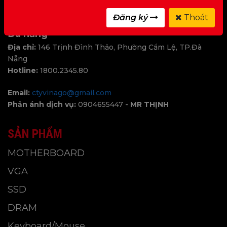
Hotline:
1800.2345.80
Đăng ký
Thoát
Đà nẵng
Địa chỉ:
146 Trịnh Đình Thảo, Phường Cẩm Lệ, TP.Đà
Nẵng
Hotline:
1800.2345.80
Email:
ctyvinago@gmail.com
Phản ánh dịch vụ:
0904655447 -
MR THỊNH
SẢN PHẨM
MOTHERBOARD
VGA
SSD
DRAM
Keyboard/Mouse