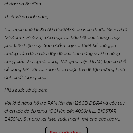
chóng và ổn định.
Thiết kế và tính năng:
Bo mạch chủ BIOSTAR B450MX-S có kích thước Micro ATX
(24.4cm x 24.4cm), phù hợp với hầu hết các thùng máy
phổ biến hiện nay. Sản phẩm này có thiết kế nhỏ gọn
nhưng vẫn đảm bảo đầy đủ các tính năng và khả năng
nâng cấp cho người dùng. Với giao diện HDMI, bạn có thể
dễ dàng kết nối với màn hình hoặc tivi để tận hưởng hình
ảnh chất lượng cao.
Hiệu suất và độ bền:
Với khả năng hỗ trợ RAM lên đến 128GB DDR4 và các tùy
chọn tốc độ ép xung (OC) lên đến 4000MHz, BIOSTAR
B450MX-S mang lại hiệu suất mạnh mẽ cho các tác vụ
nặng như chơi game, xử lý đồ họa, và làm việc đa nhiệm.
Xem nội dung