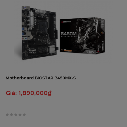
Kích thước: Micro ATX, 24.4cm x 24.4cm
Hệ điều hành: Hỗ trợ Windows 7/10/11 (64-bit)
Phần mềm đi kèm: BullGuard
Phụ kiện:
2 x cáp SATA
1 x tấm chắn I/O
1 x đĩa DVD driver
Motherboard BIOSTAR B450MX-S
1 x hướng dẫn nhanh
Giá:
1,890,000
₫
Tính năng đặc biệt:
A.I Fan
PCIe M.2 32Gb/s
0
trên