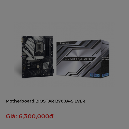
BIOSTAR B450MX-S mang lại sự lựa chọn tuyệt vời
5
cho người dùng cần một bo mạch chủ mạnh mẽ,
đa năng và tiết kiệm chi phí.
BỘ PHỤ KIỆN KÈM THEO:
Motherboard BIOSTAR B760A-SILVER
Giá:
6,300,000
₫