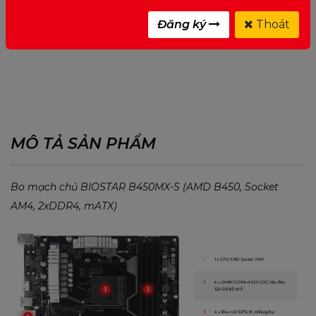
Đăng ký
Thoát
0 ĐÁNH GIÁ CHO MOTHERBOARD BIOSTAR
B450MX-S
MÔ TẢ SẢN PHẨM
Bo mạch chủ BIOSTAR B450MX-S (AMD B450, Socket
AM4, 2xDDR4, mATX)