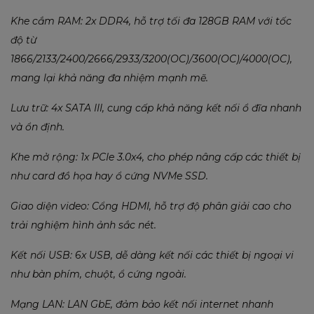
Khe cắm RAM: 2x DDR4, hỗ trợ tối đa 128GB RAM với tốc
độ từ
1866/2133/2400/2666/2933/3200(OC)/3600(OC)/4000(OC),
mang lại khả năng đa nhiệm mạnh mẽ.
Lưu trữ: 4x SATA III, cung cấp khả năng kết nối ổ đĩa nhanh
và ổn định.
Khe mở rộng: 1x PCIe 3.0x4, cho phép nâng cấp các thiết bị
như card đồ họa hay ổ cứng NVMe SSD.
Giao diện video: Cổng HDMI, hỗ trợ độ phân giải cao cho
trải nghiệm hình ảnh sắc nét.
Kết nối USB: 6x USB, dễ dàng kết nối các thiết bị ngoại vi
như bàn phím, chuột, ổ cứng ngoài.
Mạng LAN: LAN GbE, đảm bảo kết nối internet nhanh