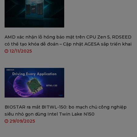
Realtek RTL8111H
Tốc độ: 10/100/1000 Mb/s, hỗ trợ Half/Full
duplex
AMD xác nhận lỗ hổng bảo mật trên CPU Zen 5, RDSEED
Âm thanh:
có thể tạo khóa dễ đoán – Cập nhật AGESA sắp triển khai
12/11/2025
ALC887, âm thanh 7.1 kênh, Hi-Fi (mặt trước)
Cổng USB:
6 x cổng USB 3.2 (Gen1) (4 cổng phía sau, 2
cổng thông qua đầu cắm bên trong)
6 x cổng USB 2.0 (2 cổng phía sau, 4 cổng
thông qua đầu cắm bên trong)
BIOSTAR ra mắt BITWL-150: bo mạch chủ công nghiệp
siêu nhỏ gọn dùng Intel Twin Lake N150
Khe mở rộng:
29/09/2025
1 x khe PCIe 3.0 x16 (chế độ x16 với CPU Ryzen,