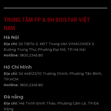
GIỚI THIỆU VỀ BIOSTAR
TRUNG TÂM PP & BH BIOSTAR VIỆT
BIOSTAR là một thương hiệu chuyên nghiệp dành riêng
NAM
cho việc sản xuất bo mạch chủ, card đồ họa, SSD, mô-đun
bộ nhớ, hệ thống ứng dụng, AIoT, HPC và các giải pháp
Hà Nội
năng lượng xanh. Kể từ khi thành lập vào năm 1986,
Địa chỉ:
Số 11BT4-3, KĐT Trung Văn VINACONEX 3,
BIOSTAR đã trở thành một nhà cung cấp lớn trong ngành
Đường Trung Thư, Phường Đại Mỗ, TP.Hà Nội
công nghiệp Công nghệ Thông tin. Để theo đuổi chất
Hotline:
1800.2345.80
lượng tốt nhất và thiết kế thẩm mỹ, BIOSTAR đã đầu tư
Hồ Chí Minh
mạnh mẽ vào thiết kế ID, tiếp thị toàn cầu cũng như
Địa chỉ:
Số 449/23/10 Trường Chinh, Phường Tân Bình,
Nghiên cứu và Phát triển. Với sự nhấn mạnh liên tục vào
TP.HCM
sự đổi mới, BIOSTAR luôn tìm kiếm vượt ra ngoài tốt hơn
Hotline:
1800.2345.80
và dẫn đến tương lai.
Đà nẵng
VINAGO tự hào là nhà phân phối chính thức của BIOSTAR
Địa chỉ:
146 Trịnh Đình Thảo, Phường Cẩm Lệ, TP.Đà
tại Việt Nam
Nẵng