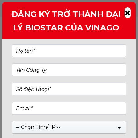
ĐĂNG KÝ TRỞ THÀNH ĐẠI
LÝ BIOSTAR CỦA VINAGO
-- Chọn Tỉnh/TP --