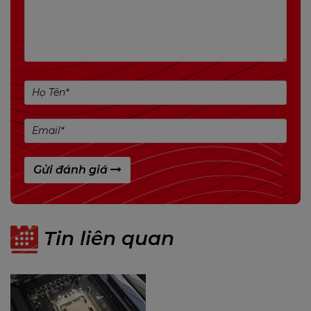
Hỗ trợ CPU:
Hỗ trợ socket AM4 cho các dòng CPU:
AMD Ryzen thế hệ thứ 3, 2, 1
Ryzen thế hệ thứ 2 và 1 với đồ họa Radeon
Vega
Athlon với đồ họa Radeon Vega
Bộ nhớ (RAM):
Gửi đánh giá
Hỗ trợ kênh đôi DDR4 với các tốc độ:
1866 / 2133 / 2400 / 2667 MHz
Tốc độ ép xung: 2933(OC) / 3200(OC) /
Tin liên quan
3600(OC) / 4000(OC) / 4066(OC) / 4133(OC) /
4200(OC) / 4266(OC) / 4333+(OC)
4 khe DIMM, hỗ trợ tối đa 128GB bộ nhớ DDR4
Hỗ trợ Non-ECC, module 8/16/32 GB mỗi khe
Lưu ý: DDR4 - 2667 chỉ dành cho CPU Ryzen