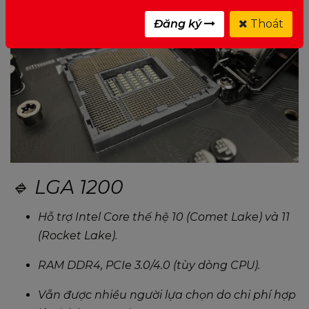
Đăng ký
Thoát
🔹 LGA 1200
Hỗ trợ Intel Core thế hệ 10 (Comet Lake) và 11
(Rocket Lake).
RAM DDR4, PCIe 3.0/4.0 (tùy dòng CPU).
Vẫn được nhiều người lựa chọn do chi phí hợp