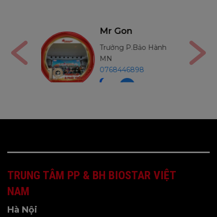
Mr Thường
Bảo Hành
Trưởng P.Bảo Hành
MB
98
0971234540
TRUNG TÂM PP & BH BIOSTAR VIỆT
NAM
Hà Nội