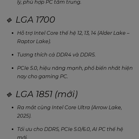
lý, phù hợp PC tầm trung.
🔹 LGA 1700
Hỗ trợ Intel Core thế hệ 12, 13, 14 (Alder Lake –
Raptor Lake).
Tương thích cả DDR4 và DDR5.
PCIe 5.0, hiệu năng mạnh, phổ biến nhất hiện
nay cho gaming PC.
🔹 LGA 1851 (mới)
Ra mắt cùng Intel Core Ultra (Arrow Lake,
2025).
Tối ưu cho DDR5, PCIe 5.0/6.0, AI PC thế hệ
mới.