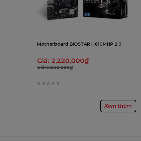
Motherboard BIOSTAR H610MHP 2.0
Giá:
2,220,000
₫
Giá:
2,990,000
₫
0
trên
Xem thêm
5