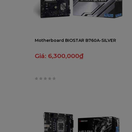
Motherboard BIOSTAR B760A-SILVER
Giá:
6,300,000
₫
0
trên
5