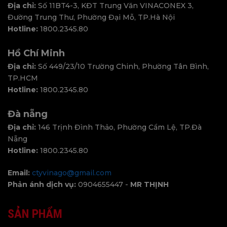
Địa chỉ:
Số 11BT4-3, KĐT Trung Văn VINACONEX 3,
Đường Trung Thư, Phường Đại Mỗ, TP.Hà Nội
Hotline:
1800.2345.80
Hồ Chí Minh
Địa chỉ:
Số 449/23/10 Trường Chinh, Phường Tân Bình,
TP.HCM
Hotline:
1800.2345.80
Đà nẵng
Địa chỉ:
146 Trịnh Đình Thảo, Phường Cẩm Lệ, TP.Đà
Nẵng
Hotline:
1800.2345.80
Email:
ctyvinago@gmail.com
Phản ánh dịch vụ:
0904655447 -
MR THỊNH
SẢN PHẨM