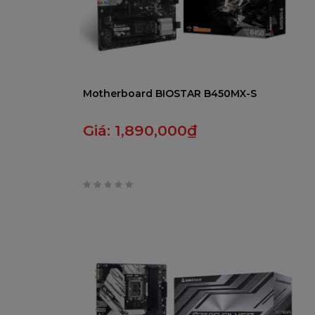
Motherboard BIOSTAR B450MX-S
Giá:
1,890,000
₫
0
trên
5