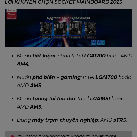
LỜI KHUYÊN CHỌN SOCKET MAINBOARD 2025
Muốn
tiết kiệm
: chọn Intel
LGA1200
hoặc AMD
AM4
.
Muốn
phổ biến – gaming
: Intel
LGA1700
hoặc
AMD
AM5
.
Muốn
tương lai lâu dài
: Intel
LGA1851
hoặc
AMD
AM5
.
Dùng
máy trạm chuyên nghiệp
: AMD
sTR5
.
#Biostar #Mainboard #Vinago #Socket #Intel