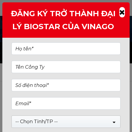
ĐĂNG KÝ TRỞ THÀNH ĐẠI
LÝ BIOSTAR CỦA VINAGO
Accesories
Mr Gon
Trưởng P.Bảo Hành
0
MN
-- Chọn Tỉnh/TP --
0768446898