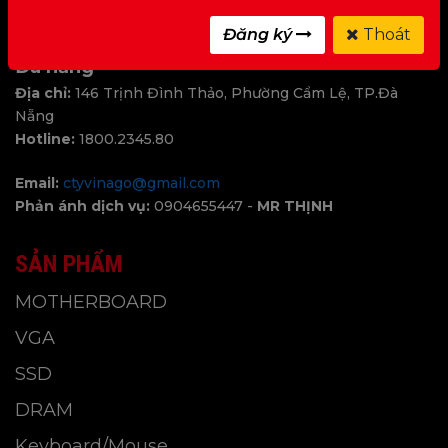
Hotline:
1800.2345.80
Đăng ký
Thoát
Đà nẵng
Địa chỉ:
146 Trịnh Đình Thảo, Phường Cẩm Lệ, TP.Đà
Nẵng
Hotline:
1800.2345.80
Email:
ctyvinago@gmail.com
Phản ánh dịch vụ:
0904655447 -
MR THỊNH
SẢN PHẨM
MOTHERBOARD
VGA
SSD
DRAM
Keyboard/Mouse