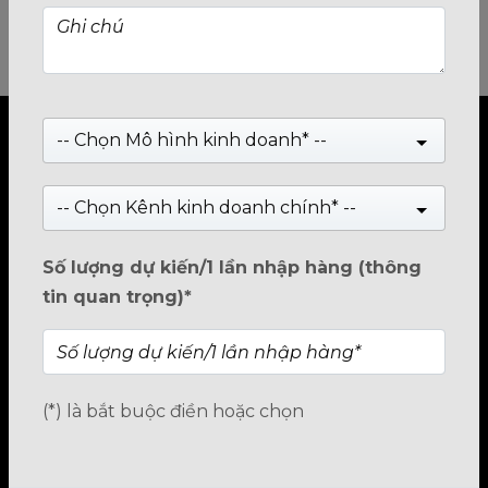
-- Chọn Mô hình kinh doanh* --
-- Chọn Kênh kinh doanh chính* --
TRUNG TÂM PP & BH BIOSTAR VIỆT
NAM
Số lượng dự kiến/1 lần nhập hàng (thông
tin quan trọng)*
Hà Nội
Địa chỉ:
Số 11BT4-3, KĐT Trung Văn VINACONEX 3,
Đường Trung Thư, Phường Đại Mỗ, TP.Hà Nội
Hotline:
1800.2345.80
(*) là bắt buộc điền hoặc chọn
Hồ Chí Minh
Địa chỉ:
Số 449/23/10 Trường Chinh, Phường Tân Bình,
TP.HCM