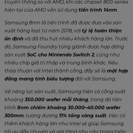
truyền thông so với AMD, khi các chipset 800-series
hiện tại của AMD vẫn sử dụng
tiến trình 14nm
.
Samsung 8nm là tiến trình đã được đưa vào sản
xuất hàng loạt từ năm 2018, với
tỷ lệ hoàn thiện
ổn định
và đã thu hút nhiều khách hàng lớn. Trước
đó, Samsung Foundry từng giành được hợp đồng
sản xuất
SoC cho Nintendo Switch 2
, cũng như
nhiều chip giá trị thấp và trung bình khác. Nếu
thỏa thuận với Intel thành công, đây sẽ là
một hợp
đồng mang tính biểu tượng
đối với Samsung.
Về năng lực sản xuất, Samsung hiện có công suất
khoảng
350.000 wafer mỗi tháng
, trong đó tiến
trình
8nm chiếm khoảng 30.000–40.000 wafer
300mm
, tương đương
11% tổng công suất
. Việc có
thêm khách hàng lớn như Intel sẽ giúp Samsung
tối ưu dây chuyền và gia tăng nhu cầu trong toàn