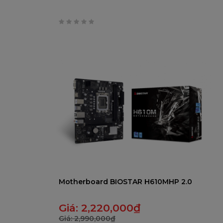
0
trên
5
Motherboard BIOSTAR H610MHP 2.0
Giá:
2,220,000
₫
Giá:
2,990,000
₫