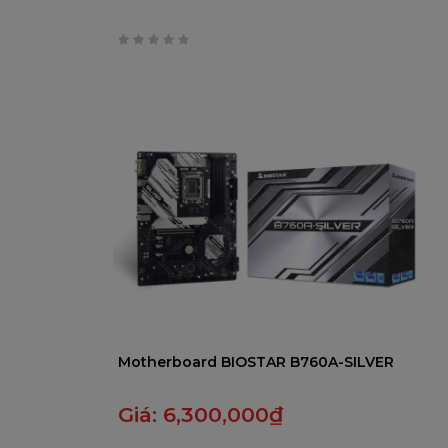
0
trên
5
Motherboard BIOSTAR B760A-SILVER
Giá:
6,300,000
₫