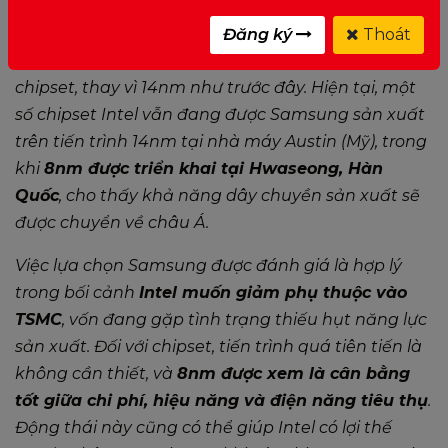
giai đoạn hoàn tất chuẩn bị sản xuất hàng loạt
.
Nếu thông tin chính xác, đây sẽ là lần đầu tiên
Đăng ký
Thoát
Intel sử dụng
tiến trình 8nm của Samsung
cho
chipset, thay vì 14nm như trước đây. Hiện tại, một
số chipset Intel vẫn đang được Samsung sản xuất
trên tiến trình 14nm tại nhà máy Austin (Mỹ), trong
khi
8nm được triển khai tại Hwaseong, Hàn
Quốc
, cho thấy khả năng dây chuyền sản xuất sẽ
được chuyển về châu Á.
Việc lựa chọn Samsung được đánh giá là hợp lý
trong bối cảnh
Intel muốn giảm phụ thuộc vào
TSMC
, vốn đang gặp tình trạng thiếu hụt năng lực
sản xuất. Đối với chipset, tiến trình quá tiên tiến là
không cần thiết, và
8nm được xem là cân bằng
tốt giữa chi phí, hiệu năng và điện năng tiêu thụ
.
Động thái này cũng có thể giúp Intel có lợi thế