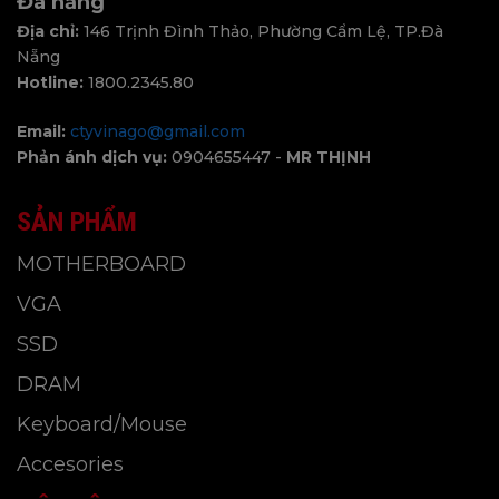
Đà nẵng
Địa chỉ:
146 Trịnh Đình Thảo, Phường Cẩm Lệ, TP.Đà
Nẵng
Hotline:
1800.2345.80
Email:
ctyvinago@gmail.com
Phản ánh dịch vụ:
0904655447 -
MR THỊNH
SẢN PHẨM
MOTHERBOARD
VGA
SSD
DRAM
Keyboard/Mouse
Accesories