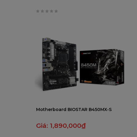
0
trên
5
Motherboard BIOSTAR B450MX-S
Giá:
1,890,000
₫