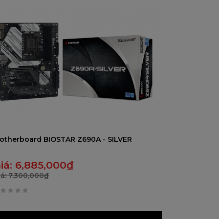
otherboard BIOSTAR Z690A - SILVER
iá:
6,885,000
₫
iá:
7,300,000
₫
rên