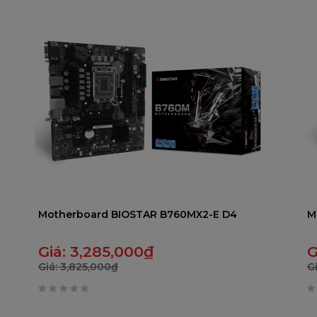
trên
t
5
5
Motherboard BIOSTAR B760MX2-E D4
M
Giá:
3,285,000
₫
G
Giá:
3,825,000
₫
G
0
0