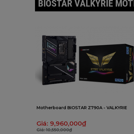
BIOSTAR VALKYRIE MO
5
Motherboard BIOSTAR Z790A - VALKYRIE
Giá:
9,960,000
₫
Giá:
10,550,000
₫