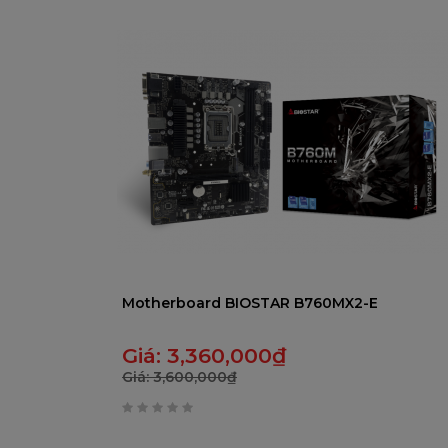
trên
5
Motherboard BIOSTAR B760MX2-E
Giá:
3,360,000
₫
Giá:
3,600,000
₫
0