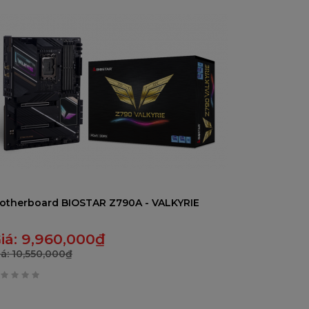
rên
otherboard BIOSTAR Z790A - VALKYRIE
iá:
9,960,000
₫
iá:
10,550,000
₫
rên