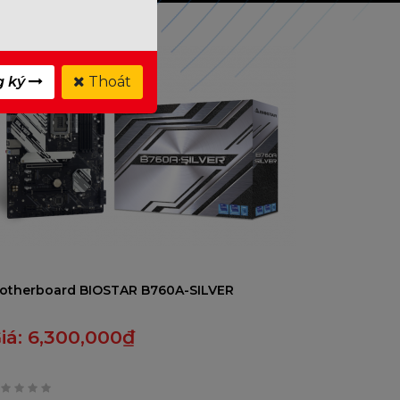
g ký
Thoát
otherboard BIOSTAR B760A-SILVER
iá:
6,300,000
₫