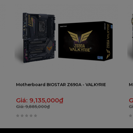
5
5
Motherboard BIOSTAR Z690A - VALKYRIE
M
Giá:
9,135,000
₫
G
Giá:
9,885,000
₫
G
0
0
trên
t