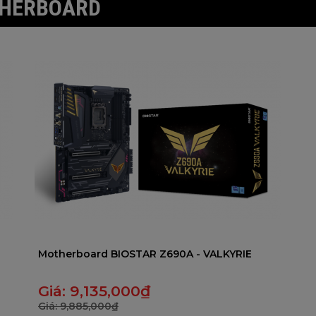
THERBOARD
5
5
Motherboard BIOSTAR Z690A - VALKYRIE
Giá:
9,135,000
₫
Giá:
9,885,000
₫