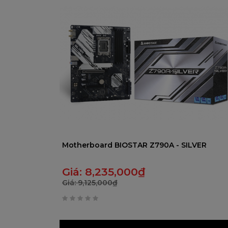
5
Motherboard BIOSTAR Z790A - SILVER
Giá:
8,235,000
₫
Giá:
9,125,000
₫
0
trên