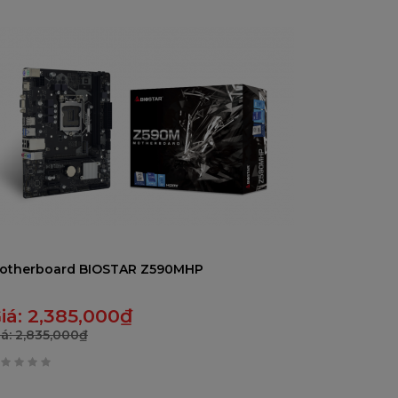
rên
otherboard BIOSTAR Z590MHP
iá:
2,385,000
₫
iá:
2,835,000
₫