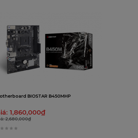
rên
otherboard BIOSTAR B450MHP
iá:
1,860,000
₫
iá:
2,680,000
₫