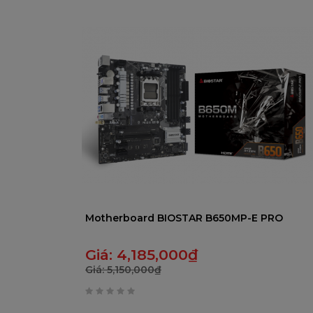
trên
5
Motherboard BIOSTAR B650MP-E PRO
Giá:
4,185,000
₫
Giá:
5,150,000
₫
0