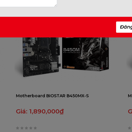
Đăn
Motherboard BIOSTAR B450MX-S
M
Giá:
1,890,000
₫
G