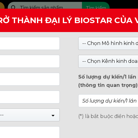
Tìm kiếm
RỞ THÀNH ĐẠI LÝ BIOSTAR CỦA
SẢN PHẨM
GIỚI THIỆU
-- Chọn Mô hình kinh 
-- Chọn Kênh kinh doa
Số lượng dự kiến/1 lầ
(thông tin quan trọng)
--
(*) là bắt buộc điền hoặ