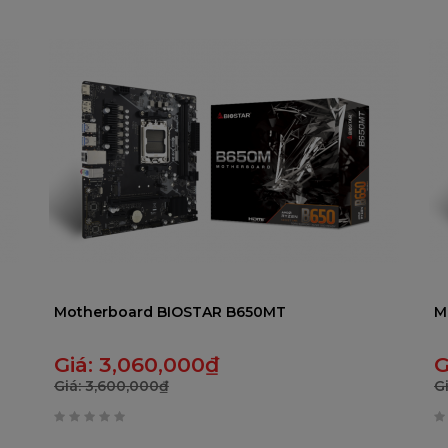
trên
t
5
5
Motherboard BIOSTAR B650MT
M
Giá:
3,060,000
₫
G
Giá:
3,600,000
₫
G
0
0