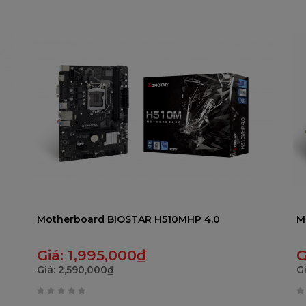
0
0
trên
t
5
5
Motherboard BIOSTAR H510MHP 4.0
M
Giá:
1,995,000
₫
G
Giá:
2,590,000
₫
G
0
0