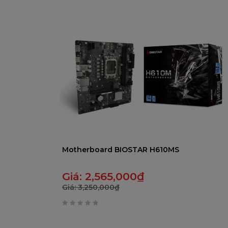
trên
5
Motherboard BIOSTAR H610MS
Giá:
2,565,000
₫
Giá:
3,250,000
₫
0
trên