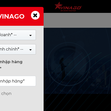
 VINAGO
TIN TỨC
doanh* --
nh chính* --
n nhập hàng
*
c chọn