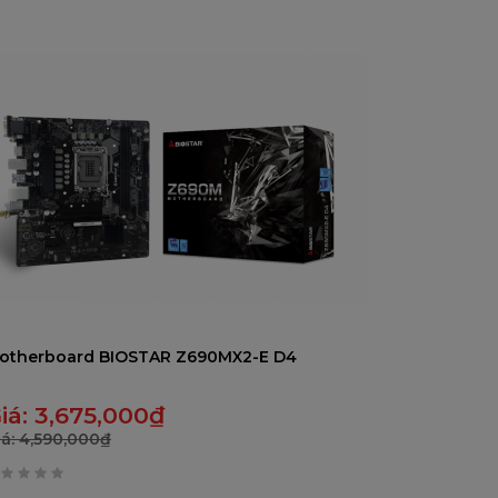
rên
otherboard BIOSTAR Z690MX2-E D4
iá:
3,675,000
₫
iá:
4,590,000
₫