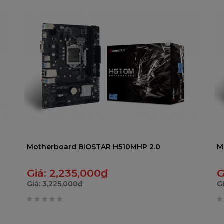
trên
t
5
5
Motherboard BIOSTAR H510MHP 2.0
M
Giá:
2,235,000
₫
G
Giá:
3,225,000
₫
G
0
0
trên
t