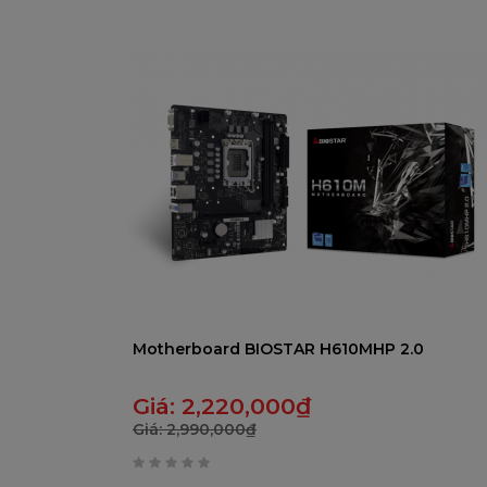
0
trên
5
Motherboard BIOSTAR H610MHP 2.0
Giá:
2,220,000
₫
Giá:
2,990,000
₫
0