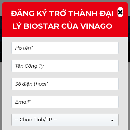
ĐĂNG KÝ TRỞ THÀNH ĐẠI
LÝ BIOSTAR CỦA VINAGO
VGA
Nga
Mr Gon
án
Trưởng P.Bảo Hành
91210
MN
-- Chọn Tỉnh/TP --
0768446898