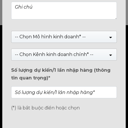
-- Chọn Mô hình kinh doanh* --
-- Chọn Kênh kinh doanh chính* --
TRUNG TÂM PP & BH BIOSTAR VIỆT
NAM
Số lượng dự kiến/1 lần nhập hàng (thông
tin quan trọng)*
Hà Nội
Địa chỉ:
Số 11BT4-3, KĐT Trung Văn VINACONEX 3,
Đường Trung Thư, Phường Đại Mỗ, TP.Hà Nội
Hotline:
1800.2345.80
(*) là bắt buộc điền hoặc chọn
Hồ Chí Minh
Địa chỉ:
Số 449/23/10 Trường Chinh, Phường Tân Bình,
TP.HCM