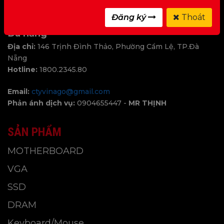
Hotline:
1800.2345.80
Đăng ký
Thoát
Đà nẵng
Địa chỉ:
146 Trịnh Đình Thảo, Phường Cẩm Lệ, TP.Đà
Nẵng
Hotline:
1800.2345.80
Email:
ctyvinago@gmail.com
Phản ánh dịch vụ:
0904655447 -
MR THỊNH
SẢN PHẨM
MOTHERBOARD
VGA
SSD
DRAM
Keyboard/Mouse