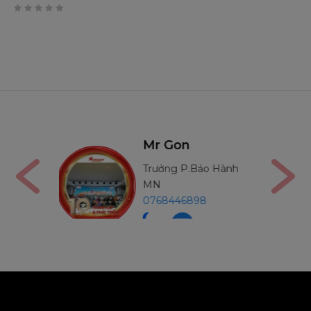
0
trên
5
Mr Thường
Bảo Hành
Trưởng P.Bảo Hành
MB
98
0971234540