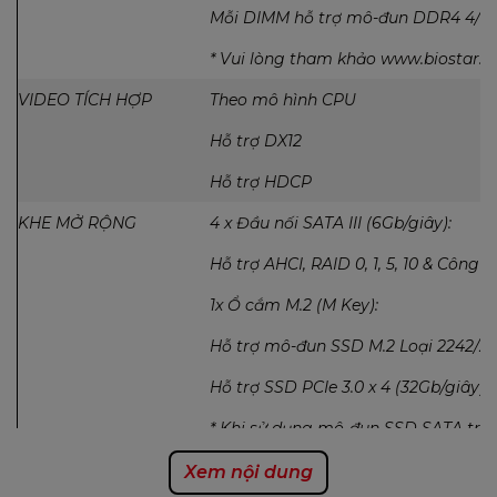
Mỗi DIMM hỗ trợ mô-đun DDR4 4/8/
* Vui lòng tham khảo www.biostar.co
VIDEO TÍCH HỢP
Theo mô hình CPU
Hỗ trợ DX12
Hỗ trợ HDCP
KHE MỞ RỘNG
4 x Đầu nối SATA III (6Gb/giây):
Hỗ trợ AHCI, RAID 0, 1, 5, 10 & Công 
1x Ổ cắm M.2 (M Key):
Hỗ trợ mô-đun SSD M.2 Loại 2242/22
Hỗ trợ SSD PCIe 3.0 x 4 (32Gb/giây) &
* Khi sử dụng mô-đun SSD SATA trên
hiệu hóa.
Xem nội dung