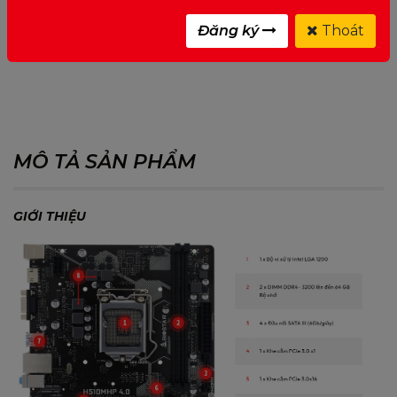
Đăng ký
Thoát
0 ĐÁNH GIÁ CHO MOTHERBOARD BIOSTAR
H510MHP 4.0
MÔ TẢ SẢN PHẨM
GIỚI THIỆU