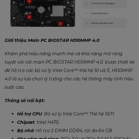
Giới thiệu Main PC BIOSTAR H510MHP 4.0
Khám phá hiệu năng mạnh mẽ và khả năng mở rộng
tuyệt vời với main PC BIOSTAR H510MHP 4.0. Được thiết kế
để hỗ trợ các bộ xử lý Intel Core™ thế hệ 10 và 11, H510MHP
4.0 là sự lựa chọn lý tưởng cho các hệ thống máy tính hiệu
suất cao.
Thông số nổi bật:
Hỗ trợ CPU
: Bộ xử lý Intel Core™ Thế hệ 10/11.
Chipset
: Intel H470.
Bộ nhớ
: Hỗ trợ 2 DIMM DDR4, tối đa 64 GB.
Khe cắm mở rộng
: PCIe 3.0 và PCIe 3.0 M.2 (32Gb/s).