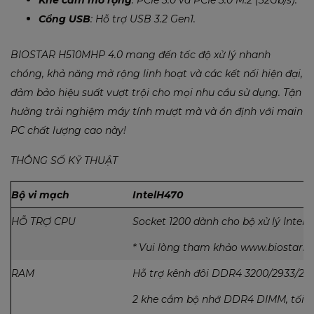
Cổng USB
: Hỗ trợ USB 3.2 Gen1.
BIOSTAR H510MHP 4.0 mang đến tốc độ xử lý nhanh
chóng, khả năng mở rộng linh hoạt và các kết nối hiện đại,
đảm bảo hiệu suất vượt trội cho mọi nhu cầu sử dụng. Tận
hưởng trải nghiệm máy tính mượt mà và ổn định với main
PC chất lượng cao này!
THÔNG SỐ KỸ THUẬT
Bộ vi mạch
IntelH470
HỖ TRỢ CPU
Socket 1200 dành cho bộ xử lý Intel 
* Vui lòng tham khảo www.biostar.c
RAM
Hỗ trợ kênh đôi DDR4 3200/2933/26
2 khe cắm bộ nhớ DDR4 DIMM, tối đa