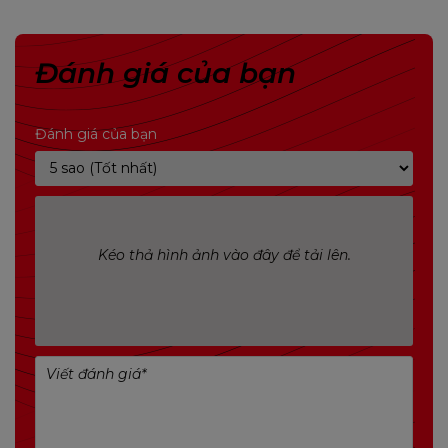
* Thông số kỹ thuật khác nhau tùy t
Mạng LAN
Realtek RTL8111H
Đánh giá của bạn
10/ 100/ 1000 Mb/giây tự động đàm ph
Bộ giải mã âm thanh
Realtek ALC897
Đánh giá của bạn
7.1 Kênh, Âm thanh độ nét cao
USB
4 x cổng USB 3.2 (Gen1)
(2 ở I/O phía sau và 2 qua đầu cắm 
Kéo thả hình ảnh vào đây để tải lên.
4 x cổng USB 2.0
(2 ở I/O phía sau và 2 qua đầu cắm 
KHE MỞ RỘNG
1 x Khe cắm PCIe 3.0 x1
1 x Khe cắm PCle 3.0 x16 (chế độ x16)
* Thông số kỹ thuật thay đổi tùy the