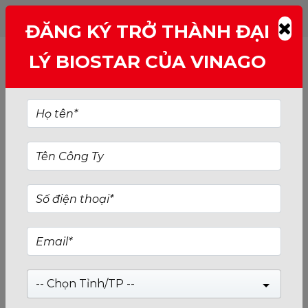
ĐĂNG KÝ TRỞ THÀNH ĐẠI
LÝ BIOSTAR CỦA VINAGO
-- Chọn Tỉnh/TP --