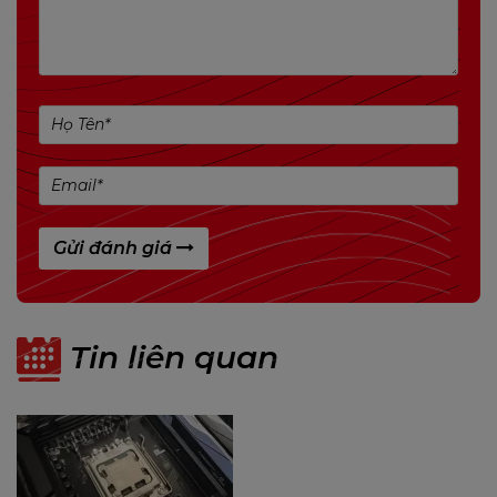
I/O PHÍA SAU
1 x Bàn phím PS/2
1 x Chuột PS/2
1 x Cổng HDMI
1 x Cổng VGA
2 x Cổng USB 3.2 (Gen1)
2 x Cổng USB 2.0
Gửi đánh giá
1 x Cổng LAN
3 x Giắc cắm âm thanh
I/O NỘI BỘ
4 x Đầu nối SATA III (6Gb/giây)
Tin liên quan
1 x Đầu cắm USB 3.2 (Gen1)
(mỗi đầu cắm hỗ trợ 2 cổng USB 3.2 
1 x Đầu cắm USB 2.0
(mỗi đầu cắm hỗ trợ 2 cổng USB 2.0