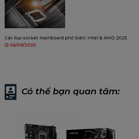
BỘ PHỤ KIỆN KÈM THEO
:
Các loại socket mainboard phổ biến: Intel & AMD 2025
06/09/2025
Có thể bạn quan tâm:
2 x CÁP CHUẨN SATA 3
F