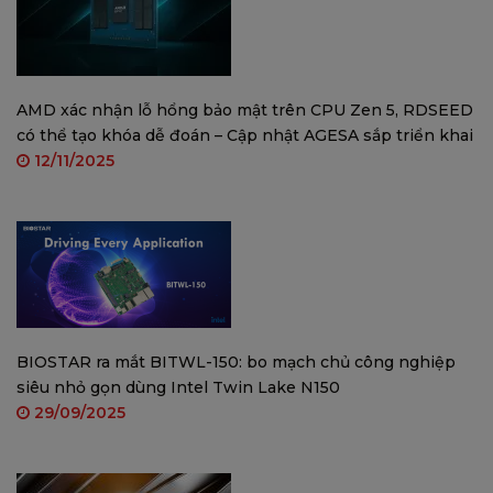
Kiểm soát quạt CPU thông minh / t
sát điện áp CPU / DDR
AMD xác nhận lỗ hổng bảo mật trên CPU Zen 5, RDSEED
KÍCH THƯỚC
Kích thước dạng Micro ATX: 18,5cm x
có thể tạo khóa dễ đoán – Cập nhật AGESA sắp triển khai
HỖ TRỢ HỆ ĐIỀU
12/11/2025
Hỗ trợ Windows 10 (64bit) / 11 (64bit)
HÀNH
※Biostar có quyền thêm hoặc xóa hỗ
không có thông báo.
BỘ PHẦN MỀM
Bảo vệ bò
PHỤ KIỆN
2 x Cáp SATA
BIOSTAR ra mắt BITWL-150: bo mạch chủ công nghiệp
1 x Tấm chắn I/O
siêu nhỏ gọn dùng Intel Twin Lake N150
29/09/2025
1 x Trình điều khiển DVD
1 x Hướng dẫn nhanh