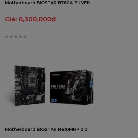
Motherboard BIOSTAR B760A-SILVER
Giá:
6,300,000
₫
0
trên
5
Motherboard BIOSTAR H610MHP 2.0