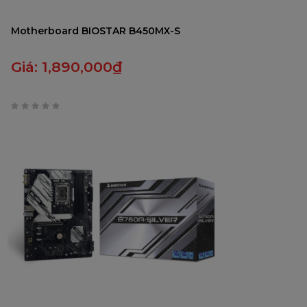
Motherboard BIOSTAR B450MX-S
Giá:
1,890,000
₫
0
trên
5