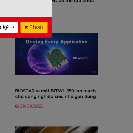
CPU Zen 5, RDSEED có thể tạo khóa
dễ đoán – Cập nhật AGESA sắp triển
12/11/2025
khai
g ký
Thoát
BIOSTAR ra mắt BITWL-150: bo mạch
chủ công nghiệp siêu nhỏ gọn dùng
Intel Twin Lake N150
29/09/2025