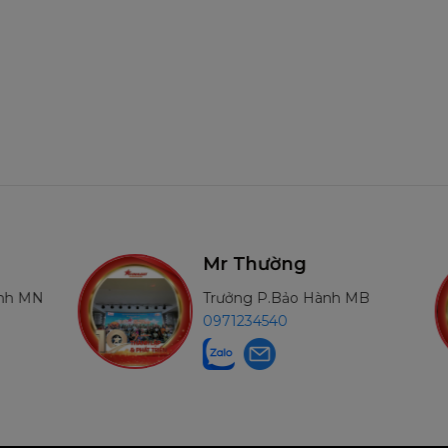
r Thường
Mr Long
rưởng P.Bảo Hành MB
GĐ Miền Trun
971234540
0917080555