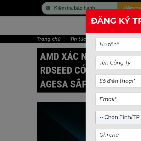
Kiểm tra
ĐĂNG KÝ T
TRANG CHỦ
Trang chủ
Tin tức
AMD xác nhận lỗ hổ
AMD XÁC NHẬN LỖ HỔNG
RDSEED CÓ THỂ TẠO KH
AGESA SẮP TRIỂN KHAI
-- Chọn Tỉnh/TP 