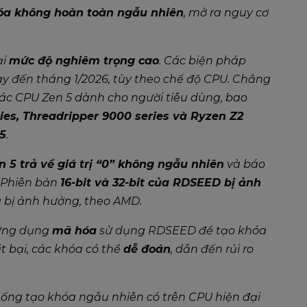
óa không hoàn toàn ngẫu nhiên
, mở ra nguy cơ
ại
mức độ nghiêm trọng cao
. Các biện pháp
nay đến tháng 1/2026, tùy theo chế độ CPU. Chẳng
Các CPU Zen 5 dành cho người tiêu dùng, bao
ies, Threadripper 9000 series và Ryzen Z2
25
.
 5 trả về giá trị “0” không ngẫu nhiên
và báo
. Phiên bản
16-bit và 32-bit của RDSEED bị ảnh
g bị ảnh hưởng, theo AMD.
 ứng dụng
mã hóa
sử dụng RDSEED để tạo khóa
 bại, các khóa có thể
dễ đoán
, dẫn đến rủi ro
hống tạo khóa ngẫu nhiên có trên CPU hiện đại