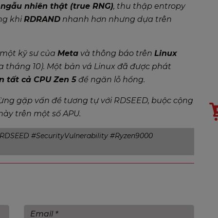
 ngẫu nhiên thật (true RNG)
, thu thập entropy
ng khi
RDRAND
nhanh hơn nhưng dựa trên
 một kỹ sư của
Meta
và thông báo trên
Linux
a tháng 10). Một bản vá Linux đã được phát
n tất cả CPU Zen 5
để ngăn lỗ hổng.
từng gặp vấn đề tương tự với RDSEED, buộc cộng
này trên một số APU.
DSEED #SecurityVulnerability #Ryzen9000