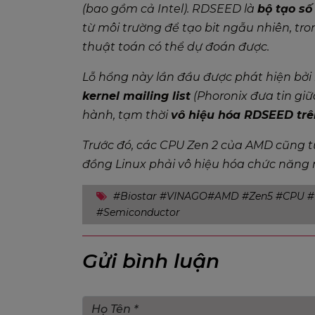
(bao gồm cả Intel). RDSEED là
bộ tạo số
từ môi trường để tạo bit ngẫu nhiên, tro
thuật toán có thể dự đoán được.
Lỗ hổng này lần đầu được phát hiện bởi
kernel mailing list
(
Phoronix
đưa tin giữ
hành, tạm thời
vô hiệu hóa RDSEED trê
Trước đó, các CPU Zen 2 của AMD cũng 
đồng Linux phải vô hiệu hóa chức năng 
#Biostar #VINAGO#AMD #Zen5 #CPU #R
#Semiconductor
Gửi bình luận