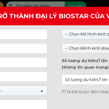
Tìm kiếm
RỞ THÀNH ĐẠI LÝ BIOSTAR CỦA
SẢN PHẨM
GIỚI THIỆU
ng bảo mật trên CPU Zen 5, RDSEED có thể tạo khóa dễ đoá
-- Chọn Mô hình kinh 
 BẢO MẬT TRÊN CPU ZEN 5,
-- Chọn Kênh kinh doa
ÓA DỄ ĐOÁN – CẬP NHẬT
Số lượng dự kiến/1 lầ
(thông tin quan trọng)
--
(*) là bắt buộc điền hoặ