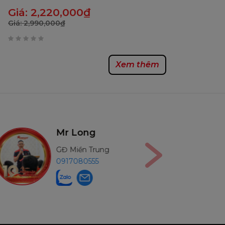
Giá:
2,220,000
₫
Giá:
2,990,000
₫
0
trên
Xem thêm
5
Mr Công Hiến
g
GĐ Miền Nam
0987256898