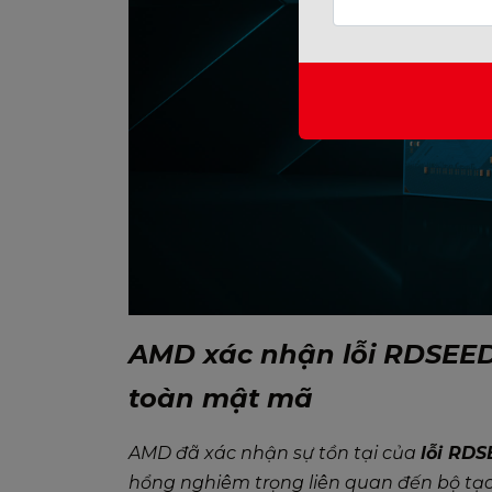
AMD xác nhận lỗi RDSEED
toàn mật mã
AMD đã xác nhận sự tồn tại của
lỗi RDS
hổng nghiêm trọng liên quan đến bộ tạo