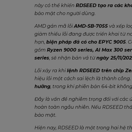
này có thể khiến
RDSEED tạo ra các kh
bảo mật cho người dùng.
AMD gán mã lỗi
AMD-SB-7055
và xếp lo
giảm thiểu lỗi đang được triển khai từ 
hạn,
biện pháp đã có cho EPYC 9005
. 
gồm
Ryzen 9000 series, AI Max 300 ser
series
, sẽ nhận bản vá từ
ngày 25/11/20
Lỗi xảy ra khi
lệnh RDSEED trên chip Zen
hiệu lỗi một cách sai lệch là thành công
hưởng
, trong khi phiên bản 64-bit khôn
Đây là vấn đề nghiêm trọng đối với các
hoàn toàn ngẫu nhiên. Nếu RDSEED thất
bảo mật.
Hiện nay, RDSEED là một trong hai hệ t