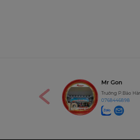
Mr Gon
M
Trưởng P.Bảo Hành MN
T
0768446898
0