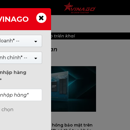
 VINAGO
TIN TỨC
n – Cập nhật AGESA sắp triển khai
doanh* --
Tin Liên Quan
nh chính* --
n nhập hàng
*
c chọn
AMD xác nhận lỗ hổng bảo mật trên