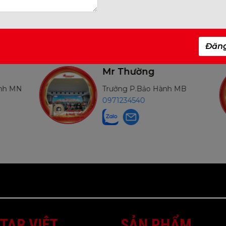
Đăn
Mr Thường
ành MN
Trưởng P.Bảo Hành MB
0971234540
TAR VIỆT
SẢN PHẨM