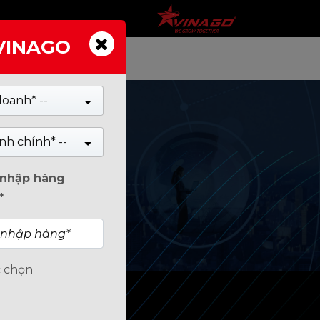
 VINAGO
TIN TỨC
doanh* --
nh chính* --
n nhập hàng
*
c chọn