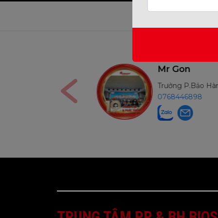
Ms Nga
Mr Gon
Kế Toán
Trưởng P.Bảo H
0906291210
0768446898
TRUNG TÂM PP & BH BIOS