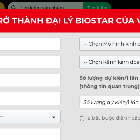
Tìm kiếm
RỞ THÀNH ĐẠI LÝ BIOSTAR CỦA
SẢN PHẨM
GIỚI THIỆU
-- Chọn Mô hình kinh 
-- Chọn Kênh kinh doa
Số lượng dự kiến/1 lầ
(thông tin quan trọng)
--
(*) là bắt buộc điền hoặ