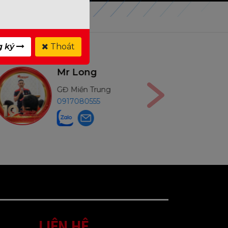
g ký
Thoát
Mr Long
M
GĐ Miền Trung
GĐ
0917080555
09
LIÊN HỆ