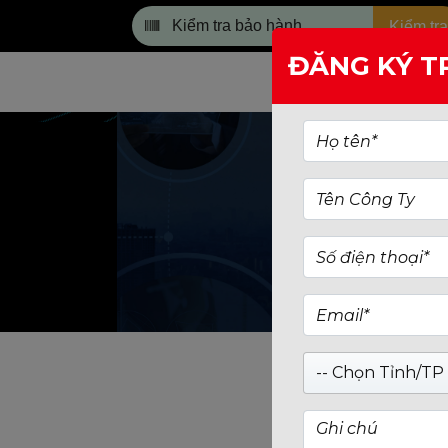
Kiểm tra
ĐĂNG KÝ T
TRANG CHỦ
TÌM KIẾM: BIOSTAR
-- Chọn Tỉnh/TP 