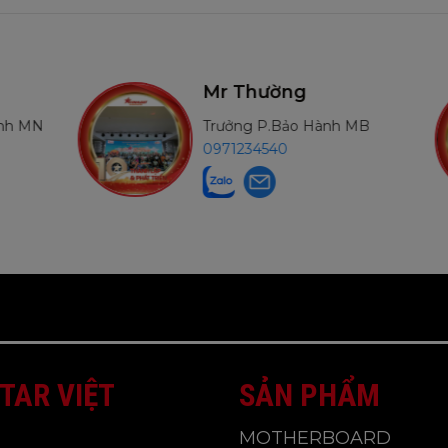
Mr Thường
ành MN
Trưởng P.Bảo Hành MB
0971234540
TAR VIỆT
SẢN PHẨM
MOTHERBOARD