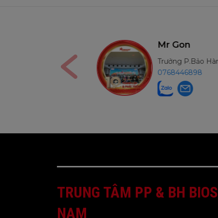
Ms Nga
Mr Gon
Kế Toán
Trưởng P.Bảo H
0906291210
0768446898
TRUNG TÂM PP & BH BIOS
NAM