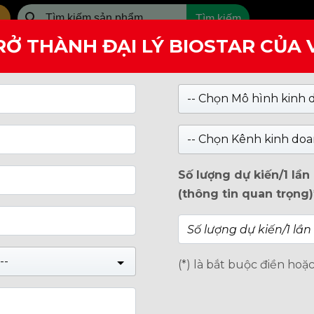
Tìm kiếm
RỞ THÀNH ĐẠI LÝ BIOSTAR CỦA
SẢN PHẨM
GIỚI THIỆU
-- Chọn Mô hình kinh 
-- Chọn Kênh kinh doa
Số lượng dự kiến/1 lầ
(thông tin quan trọng)
--
(*) là bắt buộc điền hoặ