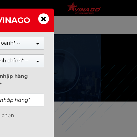
 VINAGO
TIN TỨC
doanh* --
nh chính* --
n nhập hàng
*
c chọn