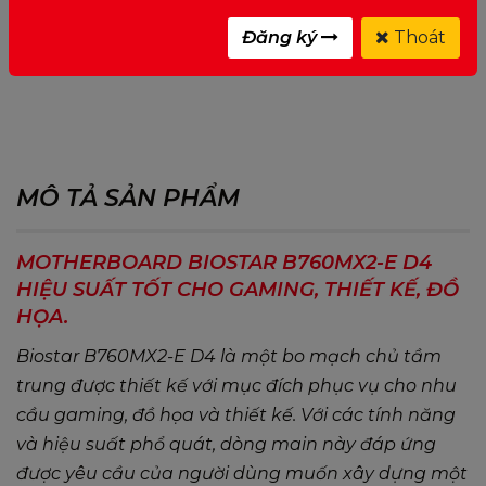
Đăng ký
Thoát
0 ĐÁNH GIÁ CHO MOTHERBOARD BIOSTAR
B760MX2-E D4
MÔ TẢ SẢN PHẨM
MOTHERBOARD BIOSTAR B760MX2-E D4
HIỆU SUẤT TỐT CHO GAMING, THIẾT KẾ, ĐỒ
HỌA.
Biostar B760MX2-E D4 là một bo mạch chủ tầm
trung được thiết kế với mục đích phục vụ cho nhu
cầu gaming, đồ họa và thiết kế. Với các tính năng
và hiệu suất phổ quát, dòng main này đáp ứng
được yêu cầu của người dùng muốn xây dựng một