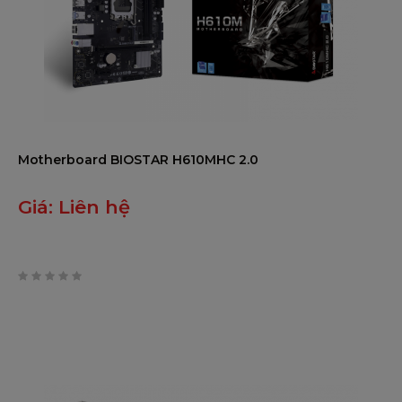
* Thông số kỹ thuật khác nhau t
1 x Cổng ăng-ten WIFI
1 x Cổng bàn phím/chuột PS/2
1 x HDMI
1 x Cổng VGA+DVI
I/O SAU
2 x cổng USB 3.2 (Gen1)
4 x cổng USB 2.0
Motherboard BIOSTAR H610MHC 2.0
1 x cổng LAN
3 x Giắc âm thanh
Giá:
Liên hệ
4 x Đầu nối SATA III (6Gb/s)
1 x Ổ cắm M.2 (E Key): Hỗ trợ m
Đầu cắm Intel CNVi 2 x USB 2.0
1 x USB Đầu cắm 3.2 (Gen1) (mỗi
0
1 x Đầu nối nguồn 8 chân
trên
1 x Đầu nối nguồn 24 chân
5
1 x Đầu nối quạt CPU
I/O NỘI BỘ
1 x Đầu nối quạt hệ thống
1 x Đầu cắm bảng mặt trước