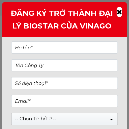
ĐĂNG KÝ TRỞ THÀNH ĐẠI
LÝ BIOSTAR CỦA VINAGO
-- Chọn Tỉnh/TP --