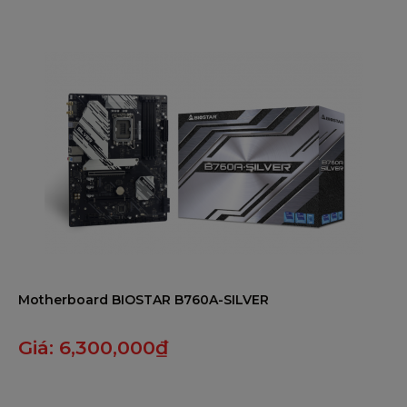
5
1 x Trình điều khiển DVD
PHỤ KIỆN
1 x Hướng dẫn nhanh
1 x M.2 Neo
1 x Phụ kiện ăng-ten WiFi
BỘ PHỤ KIỆN KÈM THEO:
Motherboard BIOSTAR B760A-SILVER
Giá:
6,300,000
₫