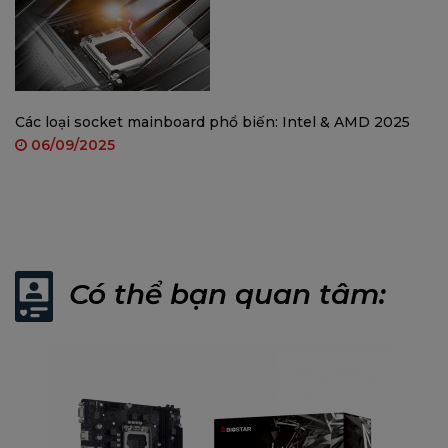
Tổng cộng hỗ trợ 1 x ổ cắm M.2 v
Chipset Intel B760
Ổ cắm 1 x M.2 (M Key) (M2_PCI
Ổ CỨNG
Hỗ trợ mô-đun SSD M.2 Loại 224
Hỗ trợ PCIe 4.0 x4 (64Gb/s) - 
Các loại socket mainboard phổ biến: Intel & AMD 2025
4 x Đầu nối SATA III (6Gb/s): Hỗ 
06/09/2025
* Thông số kỹ thuật khác nhau t
RTL8125B
mạng LAN
Tự động đàm phán 10/ 100/ 1000
Kênh ALC897
AUDIO CODEC
7.1, Âm thanh độ phân giải cao
Có thể bạn quan tâm:
4 x cổng USB 3.2 (Gen1) (2 ở I/O
USB
8 x cổng USB 2.0 (4 ở I/O phía 
Bộ xử lý INTEL 12/13/14
1 x Khe cắm PCIe 4.0 x16 (chế độ
KHE MỞ RỘNG
Chipset INTEL B760
1 x Khe cắm PCIe 3.0 x1