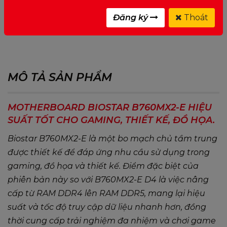
Đăng ký
Thoát
0 ĐÁNH GIÁ CHO MOTHERBOARD BIOSTAR
B760MX2-E
MÔ TẢ SẢN PHẨM
MOTHERBOARD BIOSTAR B760MX2-E HIỆU
SUẤT TỐT CHO GAMING, THIẾT KẾ, ĐỒ HỌA.
Biostar B760MX2-E là một bo mạch chủ tầm trung
được thiết kế để đáp ứng nhu cầu sử dụng trong
gaming, đồ họa và thiết kế. Điểm đặc biệt của
phiên bản này so với B760MX2-E D4 là việc nâng
cấp từ RAM DDR4 lên RAM DDR5, mang lại hiệu
suất và tốc độ truy cập dữ liệu nhanh hơn, đồng
thời cung cấp trải nghiệm đa nhiệm và chơi game