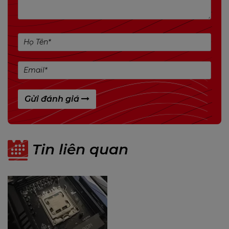
Hệ thống làm mát tiên tiến: B760MX2-E được
trang bị với hệ thống làm mát tiên tiến, giúp
duy trì nhiệt độ hoạt động ổn định và tăng
tuổi thọ của các linh kiện.
Ánh sáng LED RGB: Tính năng ánh sáng LED
RGB tích hợp giúp tạo ra không gian làm việc
hoặc gaming độc đáo và phong phú, tạo
Gửi đánh giá
điểm nhấn và sự thú vị cho hệ thống.
Tin liên quan