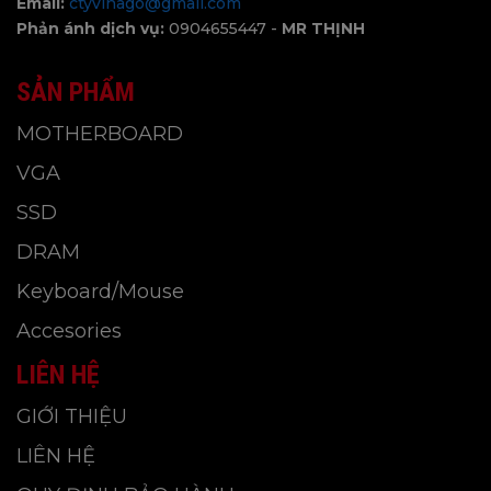
Email:
ctyvinago@gmail.com
vào thiết kế ID, tiếp thị toàn cầu cũng như Nghiên
Phản ánh dịch vụ:
0904655447 -
MR THỊNH
cứu và Phát triển. Với sự nhấn mạnh liên tục vào
sự đổi mới, BIOSTAR luôn tìm kiếm vượt ra ngoài
SẢN PHẨM
tốt hơn và dẫn đến tương lai.
MOTHERBOARD
VINAGO tự hào là nhà phân phối chính thức của
VGA
BIOSTAR tại Việt Nam
SSD
VINAGO - We Grow Together!
DRAM
-----------
Keyboard/Mouse
CÔNG TY TNHH PHÂN PHỐI CÔNG NGHỆ VÀ DỊCH
Accesories
VỤ MỚI RỒNG VIỆT
LIÊN HỆ
Trụ Sở Hà Nội: 11BT4-3, KĐT Trung Văn
GIỚI THIỆU
VINACONEX 3, Đường Trung Thư, P.Trung Văn,
LIÊN HỆ
Q.Nam Từ Liêm