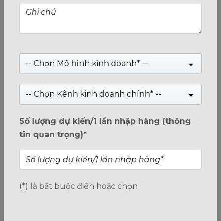
Motherboard BIOSTAR B760MX2-E
(Xem 0 đánh giá)
0
Giá:
3,360,000
₫
trên
Giá:
3,600,000
₫
-- Chọn Mô hình kinh doanh* --
5
Motherboard BIOSTAR B760MX2-E hiệu suất tốt cho
gaming, thiết kế, đồ họa. (Intel B760, Socket 1700, 2xDDR4,
-- Chọn Kênh kinh doanh chính* --
mATX). BH 36 tháng
Số lượng dự kiến/1 lần nhập hàng (thông
HOTLINE: 1800.2345.80
tin quan trọng)*
Danh mục:
Stardard
Từ khóa:
B760
,
B760MX2-E
,
motherboard
,
main board
,
(*) là bắt buộc điền hoặc chọn
biostar
,
main biostar
,
vinago
,