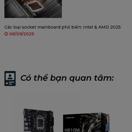
Tự động đàm phán 10/ 100/ 1000/
Kênh ALC897
AUDIO CODEC
7.1, Âm thanh độ phân giải cao
Các loại socket mainboard phổ biến: Intel & AMD 2025
4 x cổng USB 3.2 (Gen1) (2 ở I/O 
USB
06/09/2025
8 x cổng USB 2.0 (4 ở I/O phía s
Bộ xử lý INTEL 12/13/14
1 x Khe cắm PCIe 4.0 x16 (chế độ x
KHE MỞ RỘNG
Chipset INTEL B760
1 x Khe cắm PCIe 3.0 x1
* Thông số kỹ thuật khác nhau tù
Có thể bạn quan tâm:
1 x Cổng ăng-ten WIFI
1 x Cổng bàn phím/chuột PS/2
1 x HDMI
1 x Cổng VGA+DVI
I/O SAU
2 x cổng USB 3.2 (Gen1)
4 x cổng USB 2.0
1 x cổng LAN