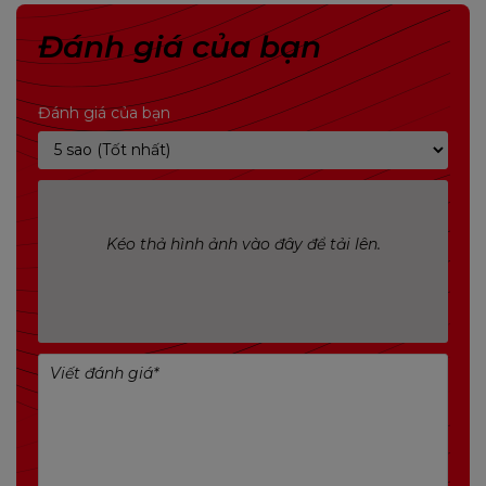
Đánh giá của bạn
Đánh giá của bạn
Kéo thả hình ảnh vào đây để tải lên.
Hỗ trợ RAM DDR5: Với khe cắm RAM DDR5, bo
mạch chủ này cho phép nâng cấp lên đến
128GB RAM, tối ưu hóa hiệu suất và đáp ứng
nhu cầu sử dụng đa nhiệm.
PCIe Gen4: Tính năng PCIe Gen4 mang lại tốc
độ truyền dữ liệu cực nhanh, giúp tối ưu hóa
trải nghiệm chơi game và làm việc đa nhiệm.