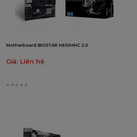
3 x Giắc âm thanh
4 x Đầu nối SATA III (6Gb/s)
1 x Ổ cắm M.2 (E Key): Hỗ trợ mô-
Đầu cắm Intel CNVi 2 x USB 2.0 (
1 x USB Đầu cắm 3.2 (Gen1) (mỗi 
1 x Đầu nối nguồn 8 chân
Motherboard BIOSTAR H610MHC 2.0
1 x Đầu nối nguồn 24 chân
1 x Đầu nối quạt CPU
Giá:
Liên hệ
I/O NỘI BỘ
1 x Đầu nối quạt hệ thống
1 x Đầu cắm bảng mặt trước
1 x Âm thanh mặt trước Đầu cắm
1 x Đầu cắm loa âm thanh nổi bê
0
1 x Đầu cắm Clear CMOS
trên
1 x Đầu cắm cổng COM
5
1 x Đầu cắm TPM
* M.2 (phím E) Thẻ Wi-Fi không đ
Giám sát nhiệt độ CPU
/ hệ thống Giám sát quạt CPU /