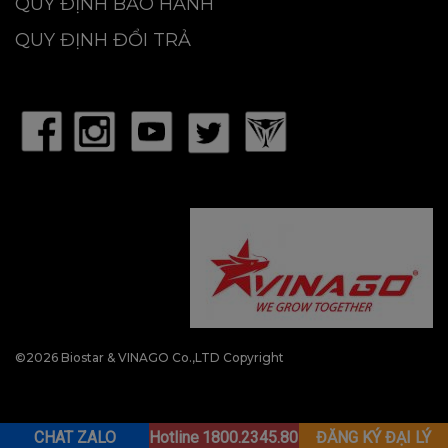
QUY ĐỊNH BẢO HÀNH
Hotline: 1800.2345.80
QUY ĐỊNH ĐỔI TRẢ
Chi Nhánh Đà Nẵng: Số 190 Lê Đình Lý, Q. Hải
Châu
Hotline: 0917 080 555
Chi Nhánh Hồ Chí Minh: 449/23/10 Trường Chinh,
P14, Q. Tân Bình
Hotline: 1800.2345.80
©2026 Biostar & VINAGO Co.,LTD Copyright
CHAT ZALO
Hotline
1800.2345.80
ĐĂNG KÝ ĐẠI LÝ