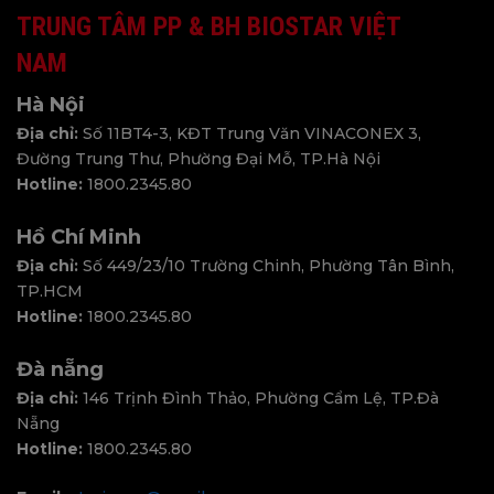
TRUNG TÂM PP & BH BIOSTAR VIỆT
NAM
Hà Nội
Địa chỉ:
Số 11BT4-3, KĐT Trung Văn VINACONEX 3,
Đường Trung Thư, Phường Đại Mỗ, TP.Hà Nội
CHỐT KHE M2
PHỤ KIỆ
Hotline:
1800.2345.80
GIỚI THIỆU VỀ BIOSTAR
Hồ Chí Minh
Địa chỉ:
Số 449/23/10 Trường Chinh, Phường Tân Bình,
BIOSTAR là một thương hiệu chuyên nghiệp dành
TP.HCM
riêng cho việc sản xuất bo mạch chủ, card đồ họa,
Hotline:
1800.2345.80
SSD, mô-đun bộ nhớ, hệ thống ứng dụng, AIoT, HPC
và các giải pháp năng lượng xanh. Kể từ khi thành
Đà nẵng
lập vào năm 1986, BIOSTAR đã trở thành một nhà
Địa chỉ:
146 Trịnh Đình Thảo, Phường Cẩm Lệ, TP.Đà
Nẵng
cung cấp lớn trong ngành công nghiệp Công nghệ
Hotline:
1800.2345.80
Thông tin. Để theo đuổi chất lượng tốt nhất và
thiết kế thẩm mỹ, BIOSTAR đã đầu tư mạnh mẽ