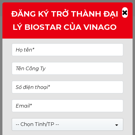
ĐĂNG KÝ TRỞ THÀNH ĐẠI
LÝ BIOSTAR CỦA VINAGO
-- Chọn Tỉnh/TP --