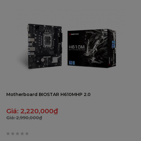
2 x CÁP CHUẨN SATA 3
F
Motherboard BIOSTAR H610MHP 2.0
Giá:
2,220,000
₫
Giá:
2,990,000
₫
0