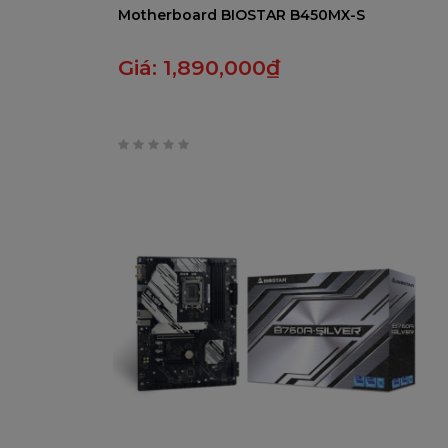
Motherboard BIOSTAR B450MX-S
Giá:
1,890,000
₫
0
trên
5