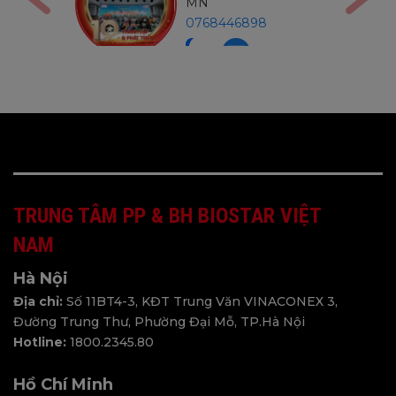
MB
98
0971234540
TRUNG TÂM PP & BH BIOSTAR VIỆT
NAM
Hà Nội
Địa chỉ:
Số 11BT4-3, KĐT Trung Văn VINACONEX 3,
Đường Trung Thư, Phường Đại Mỗ, TP.Hà Nội
Hotline:
1800.2345.80
Hồ Chí Minh