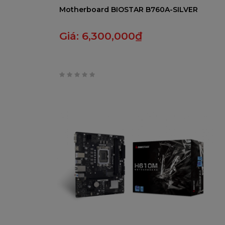
Motherboard BIOSTAR B760A-SILVER
Giá:
6,300,000
₫
0
trên
5