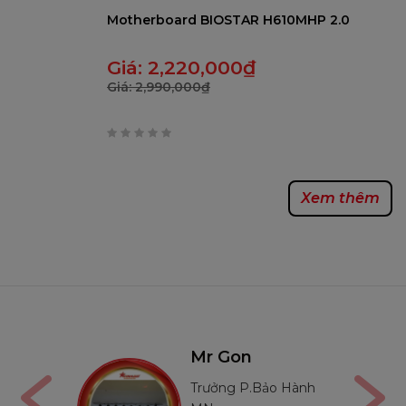
Motherboard BIOSTAR H610MHP 2.0
Giá:
2,220,000
₫
Giá:
2,990,000
₫
0
trên
Xem thêm
5
Mr Thường
Bảo Hành
Trưởng P.Bảo Hành