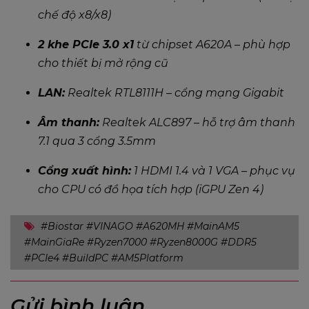
chế độ x8/x8)
2 khe PCIe 3.0 x1
từ chipset A620A – phù hợp
cho thiết bị mở rộng cũ
LAN:
Realtek RTL8111H – cổng mạng Gigabit
Âm thanh:
Realtek ALC897 – hỗ trợ âm thanh
7.1 qua 3 cổng 3.5mm
Cổng xuất hình:
1 HDMI 1.4 và 1 VGA – phục vụ
cho CPU có đồ họa tích hợp (iGPU Zen 4)
#Biostar #VINAGO #A620MH #MainAM5
#MainGiaRe #Ryzen7000 #Ryzen8000G #DDR5
#PCIe4 #BuildPC #AM5Platform
Gửi bình luận