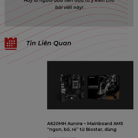
Hãy là người đầu tiên đưa ra ý kiến cho
bài viết này!
Tin Liên Quan
A620MH Aurora – Mainboard AM5
“ngon, bổ, rẻ” từ Biostar, dùng
chipset B550 đổi tên