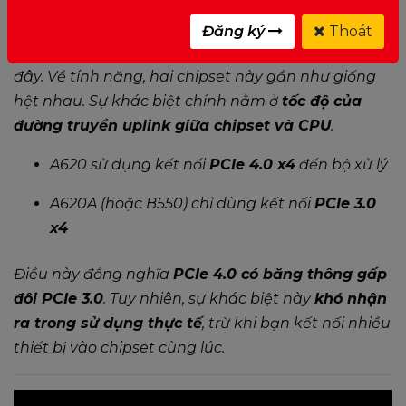
hợp lý hơn.
A620
sử dụng silicon
Promontory 21
mới, còn
A620A
lại dựa trên
Promontory 19
– gần
Đăng ký
Thoát
như là phiên bản đổi tên của chipset
B550
trước
đây. Về tính năng, hai chipset này gần như giống
hệt nhau. Sự khác biệt chính nằm ở
tốc độ của
đường truyền uplink giữa chipset và CPU
.
A620 sử dụng kết nối
PCIe 4.0 x4
đến bộ xử lý
A620A (hoặc B550) chỉ dùng kết nối
PCIe 3.0
x4
Điều này đồng nghĩa
PCIe 4.0 có băng thông gấp
đôi PCIe 3.0
. Tuy nhiên, sự khác biệt này
khó nhận
ra trong sử dụng thực tế
, trừ khi bạn kết nối nhiều
thiết bị vào chipset cùng lúc.