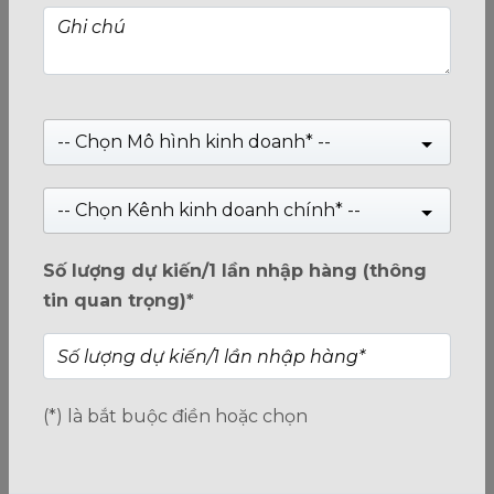
Bo mạch chủ AMD của Biostar có thể là lựa
chọn hoàn hảo cho cấu hình giá rẻ — A620A
-- Chọn Mô hình kinh doanh* --
với chipset B550 được đổi tên
-- Chọn Kênh kinh doanh chính* --
Biostar vừa công bố
A620MH Aurora
, một bo mạch
chủ AM5 giá rẻ nhưng có đủ tiềm năng để cạnh
Số lượng dự kiến/1 lần nhập hàng (thông
tranh với các mẫu bo mạch chủ tốt nhất hiện nay.
tin quan trọng)*
Đáng chú ý, hiện chưa có nhiều bo mạch chủ dùng
chipset A620A trên thị trường, nên
A620MH Aurora
là mẫu đầu tiên thuộc loại này được bán ra.
Chipset A620 và A620A
đều thuộc dòng chipset
(*) là bắt buộc điền hoặc chọn
phổ thông trong
series AMD 600
, được thiết kế để
giúp người dùng tiếp cận nền tảng
AM5
với chi phí