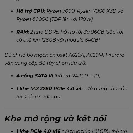
Hỗ trợ CPU:
Ryzen 7000, Ryzen 7000 X3D và
Ryzen 8000G (TDP lên tới 170W)
RAM:
2 khe DDR5, hỗ trợ tối đa 96GB (sắp tới
có thể lên 128GB với module 64GB)
Dù chỉ là bo mạch chipset A620A, A620MH Aurora
vẫn cung cấp đủ tùy chọn lưu trữ:
4 cổng SATA III
(hỗ trợ RAID 0, 1, 10)
1 khe M.2 2280 PCIe 4.0 x4
– đủ dùng cho các
SSD hiệu suất cao
Khe mở rộng và kết nối
1 khe PCIe 4.0 x16
nối trực tiếp với CPU (hỗ trợ