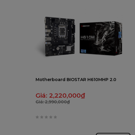
5
Motherboard BIOSTAR H610MHP 2.0
Giá:
2,220,000
₫
Giá:
2,990,000
₫
0
trên