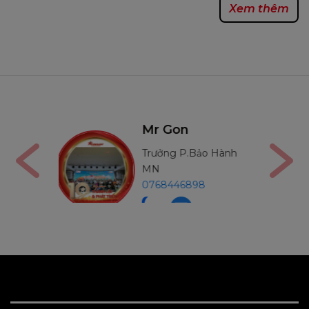
Xem thêm
5
Mr Thường
Bảo Hành
Trưởng P.Bảo Hành
MB
98
0971234540