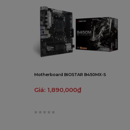
5
Motherboard BIOSTAR B450MX-S
Giá:
1,890,000
₫
0
trên