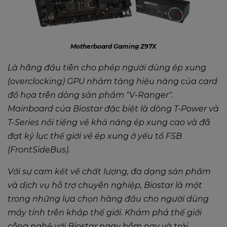
Motherboard Gaming Z97X
Là hãng đầu tiên cho phép người dùng ép xung
(overclocking) GPU nhằm tăng hiệu năng của card
đồ họa trên dòng sản phẩm "V-Ranger".
Mainboard của Biostar đặc biệt là dòng T-Power và
T-Series nổi tiếng về khả năng ép xung cao và đã
đạt kỷ lục thế giới về ép xung ở yếu tố FSB
(FrontSideBus).
Với sự cam kết về chất lượng, đa dạng sản phẩm
và dịch vụ hỗ trợ chuyên nghiệp, Biostar là một
trong những lựa chọn hàng đầu cho người dùng
máy tính trên khắp thế giới. Khám phá thế giới
công nghệ với Biostar ngay hôm nay và trải