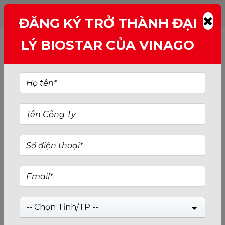
ĐĂNG KÝ TRỞ THÀNH ĐẠI
GIỚI THIỆU VỀ BIOSTAR: SỰ
LÝ BIOSTAR CỦA VINAGO
LỰA CHỌN TUYỆT VỜI CHO
MAINBOARD VÀ LINH KIỆN
MÁY TÍNH
KHÁM PHÁ THẾ GIỚI CÔNG NGHỆ VỚI
BIOSTAR: SỰ LỰA CHỌN TUYỆT VỜI CHO
MAINBOARD VÀ LINH KIỆN MÁY TÍNH
VỀ BIOSTAR
-- Chọn Tỉnh/TP --
Biostar Microtech International Corp. (hay
BIOSTAR) (tiếng Trung:映泰股份有限公司, pinyin: