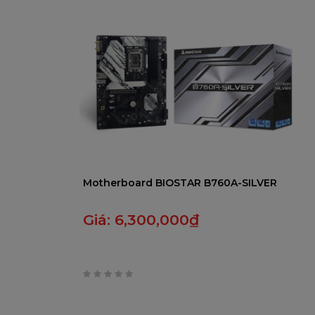
5
Motherboard BIOSTAR B760A-SILVER
Giá:
6,300,000
₫
0
trên