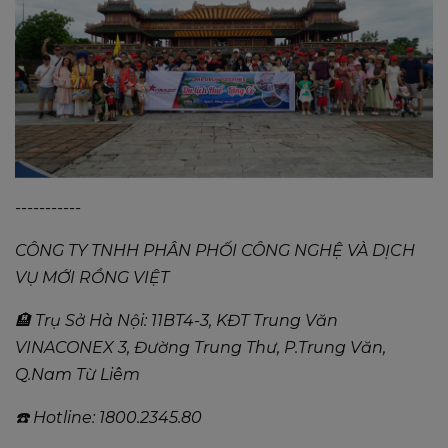
-----------
CÔNG TY TNHH PHÂN PHỐI CÔNG NGHỆ VÀ DỊCH
VỤ MỚI RỒNG VIỆT
🏨 Trụ Sở Hà Nội: 11BT4-3, KĐT Trung Văn
VINACONEX 3, Đường Trung Thư, P.Trung Văn,
Q.Nam Từ Liêm
☎️ Hotline: 1800.2345.80