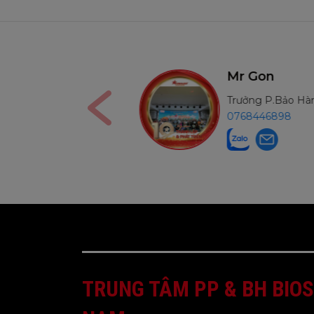
Ms Nga
Mr Gon
Kế Toán
Trưởng P.Bảo H
0906291210
0768446898
TRUNG TÂM PP & BH BIOS