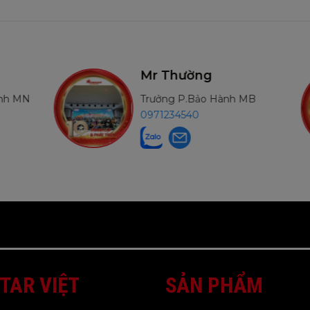
Mr Thường
ành MN
Trưởng P.Bảo Hành MB
0971234540
TAR VIỆT
SẢN PHẨM