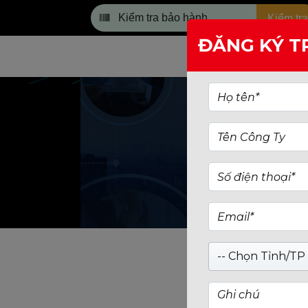
Kiểm tra
ĐĂNG KÝ T
TRANG CHỦ
TÌM KIẾM: B650MT
-- Chọn Tỉnh/TP 