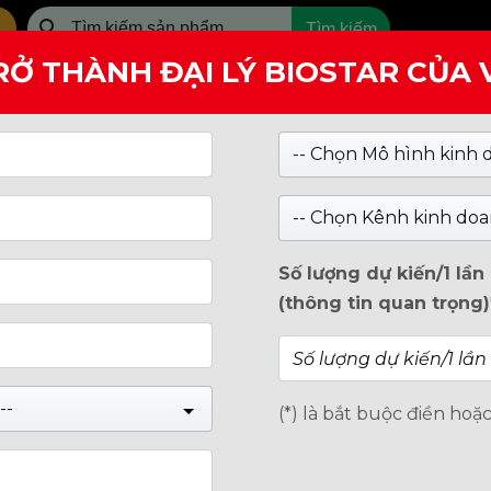
Tìm kiếm
RỞ THÀNH ĐẠI LÝ BIOSTAR CỦA
SẢN PHẨM
GIỚI THIỆU
-- Chọn Mô hình kinh 
-- Chọn Kênh kinh doa
Số lượng dự kiến/1 lầ
(thông tin quan trọng)
--
(*) là bắt buộc điền hoặ