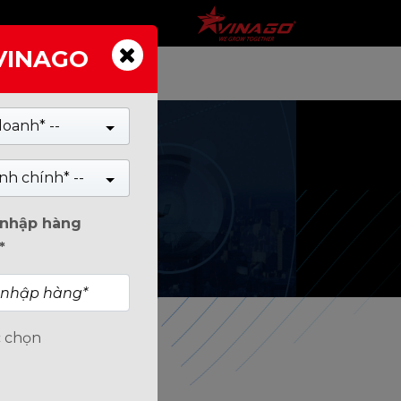
 VINAGO
TIN TỨC
doanh* --
nh chính* --
n nhập hàng
*
c chọn